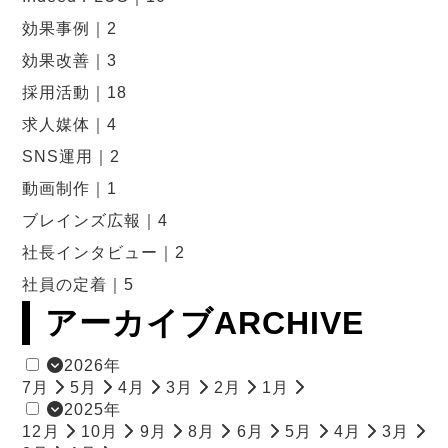
効果事例｜2
効果改善｜3
採用活動｜18
12
2
7
1
2
1
1
1
1
1
1
1
1
1
1
1
1
1
1
1
1
1
1
1
1
1
1
1
1
求人媒体｜4
SNS運用｜2
動画制作｜1
ブレインズ広報｜4
社長インタビュー｜2
社員の定着｜5
アーカイブ
ARCHIVE
2026年
7月
5月
4月
3月
2月
1月
2025年
12月
10月
9月
8月
6月
5月
4月
3月