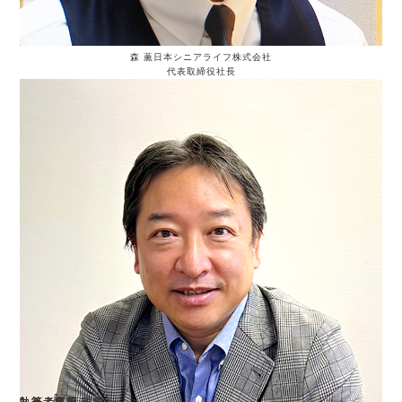
森 薫
日本シニアライフ株式会社
代表取締役社長
執筆者
執筆者
執筆者
執筆者
執筆者
執筆者
広報
広報
広報
夏苅 雅貴
夏苅 雅貴
オカモト