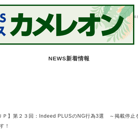
E
制作事例
WORKS
採用データ
DATA
会社概要
PROFILE
スタッフ募
NEWS
新着情報
Ｐ】第２３回：Indeed PLUSのNG行為3選 ～掲載停
す！