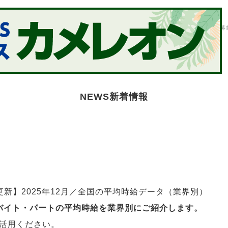
E
制作事例
WORKS
採用データ
DATA
会社概要
PROFILE
スタッフ募
NEWS
新着情報
新】2025年12月／全国の平均時給データ（業界別）
アルバイト・パートの平均時給を業界別にご紹介します。
活用ください。